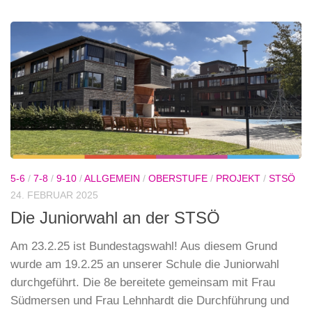
5-6
/
7-8
/
9-10
/
ALLGEMEIN
/
OBERSTUFE
/
PROJEKT
/
STSÖ
24. FEBRUAR 2025
Die Juniorwahl an der STSÖ
Am 23.2.25 ist Bundestagswahl! Aus diesem Grund
wurde am 19.2.25 an unserer Schule die Juniorwahl
durchgeführt. Die 8e bereitete gemeinsam mit Frau
Südmersen und Frau Lehnhardt die Durchführung und