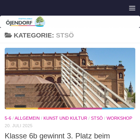
Zum Inhalt springen
KATEGORIE:
STSÖ
5-6
/
ALLGEMEIN
/
KUNST UND KULTUR
/
STSÖ
/
WORKSHOP
20. JULI 2025
Klasse 6b gewinnt 3. Platz beim