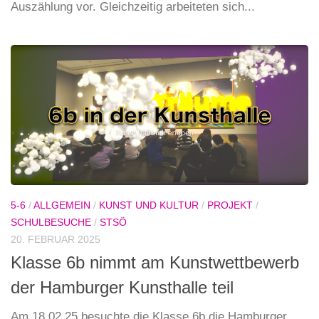
Auszählung vor. Gleichzeitig arbeiteten sich...
5-6
/
ALLGEMEIN
/
KUNST UND KULTUR
/
PROJEKT
/
SCHULBESUCHE
/
STSÖ
20. FEBRUAR 2025
Klasse 6b nimmt am Kunstwettbewerb
der Hamburger Kunsthalle teil
Am 18.02.25 besuchte die Klasse 6b die Hamburger