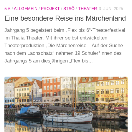
5-6
/
ALLGEMEIN
/
PROJEKT
/
STSÖ
/
THEATER
3. JUNI 2025
Eine besondere Reise ins Märchenland
Jahrgang 5 begeistert beim „Flex bis 6“-Theaterfestival
im Thalia Theater. Mit ihrer selbst entwickelten
Theaterproduktion „Die Märchenreise – Auf der Suche
nach dem Lachschatz“ nahmen 19 Schüler*innen des
Jahrgangs 5 am diesjährigen „Flex bis...