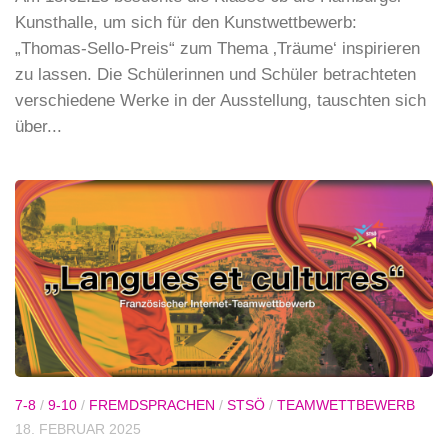
Kunsthalle, um sich für den Kunstwettbewerb:
„Thomas-Sello-Preis“ zum Thema ‚Träume‘ inspirieren
zu lassen. Die Schülerinnen und Schüler betrachteten
verschiedene Werke in der Ausstellung, tauschten sich
über...
7-8
/
9-10
/
FREMDSPRACHEN
/
STSÖ
/
TEAMWETTBEWERB
18. FEBRUAR 2025