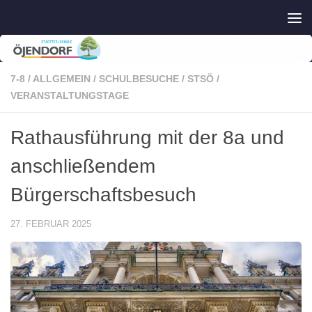
Zum Inhalt springen
7-8
/
ALLGEMEIN
/
SCHULBESUCHE
/
STSÖ
/
VERANSTALTUNGSTAGE
Rathausführung mit der 8a und
anschließendem
Bürgerschaftsbesuch
27. FEBRUAR 2025