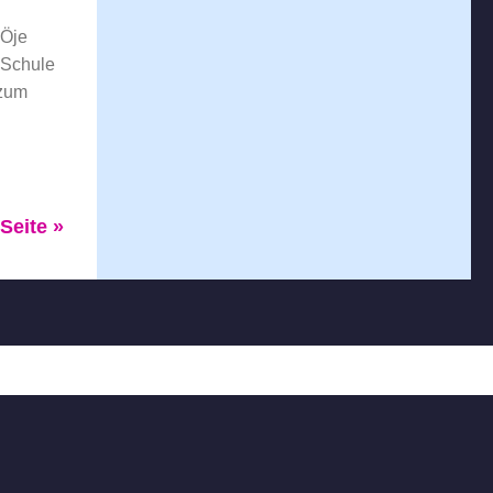
 Öje
 Schule
 zum
Seite »