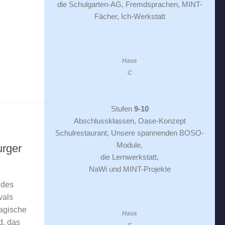
die Schulgarten-AG, Fremdsprachen, MINT-
Fächer, Ich-Werkstatt
Haus
C
Stufen
9-10
Abschlussklassen, Oase-Konzept
Schulrestaurant, Unsere spannenden BOSO-
Module,
rger
die Lernwerkstatt,
NaWi und MINT-Projekte
 des
vals
agische
Haus
d, das