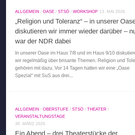
ALLGEMEIN
/
OASE
/
STSÖ
/
WORKSHOP
13. MAI 2026
„Religion und Toleranz“ – in unserer Oas
diskutieren wir immer wieder darüber – n
war der NDR dabei
In unserer Oase im Haus 7/8 und im Haus 9/10 diskutie
wir regelmäßig über brisante Themen. Religion und Tol
gehören mit dazu. Vor 14 Tagen hatten wir eine „Oase
Spezial“ mit SuS aus drei...
ALLGEMEIN
/
OBERSTUFE
/
STSÖ
/
THEATER
/
VERANSTALTUNGSTAGE
30. MÄRZ 2026
Ein Abend – drei Theaterstücke der