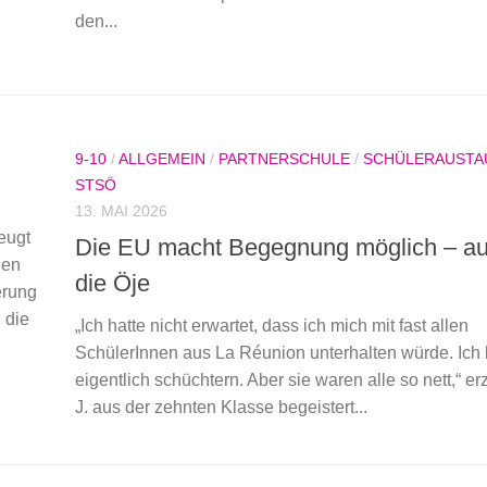
den...
9-10
/
ALLGEMEIN
/
PARTNERSCHULE
/
SCHÜLERAUSTA
STSÖ
13. MAI 2026
eugt
Die EU macht Begegnung möglich – au
nen
die Öje
erung
 die
„Ich hatte nicht erwartet, dass ich mich mit fast allen
SchülerInnen aus La Réunion unterhalten würde. Ich 
eigentlich schüchtern. Aber sie waren alle so nett,“ erz
J. aus der zehnten Klasse begeistert...