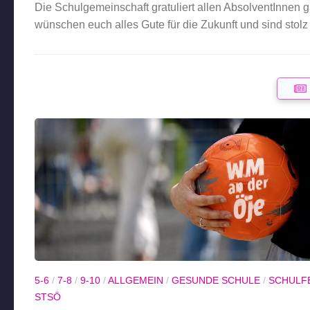
Die Schulgemeinschaft gratuliert allen AbsolventInnen g
wünschen euch alles Gute für die Zukunft und sind stol
5-6
/
7-8
/
9-10
/
ALLGEMEIN
/
GESUNDE SCHULE
/
SCHULF
STSÖ