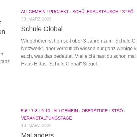
ALLGEMEIN
/
PROJEKT
/
SCHÜLERAUSTAUSCH
/
STSÖ
30. MÄRZ 2026
e
Schule Global
un
Wir gehören schon seit über 3 Jahren zum „Schule G
Netzwerk“, aber vermutlich wissen nur ganz wenige 
ren
euch, was das bedeutet. Vielleicht hast du schon mal
eranz
Haus E das „Schule Global“ Siegel...
5-6
/
7-8
/
9-10
/
ALLGEMEIN
/
OBERSTUFE
/
STSÖ
/
VERANSTALTUNGSTAGE
18. MÄRZ 2026
Mal anders