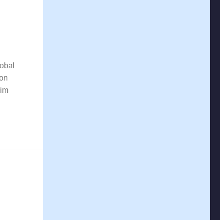
lobal
von
 im