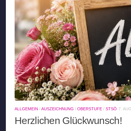
ALLGEMEIN
/
AUSZEICHNUNG
/
OBERSTUFE
/
STSÖ
7. AU
Herzlichen Glückwunsch!