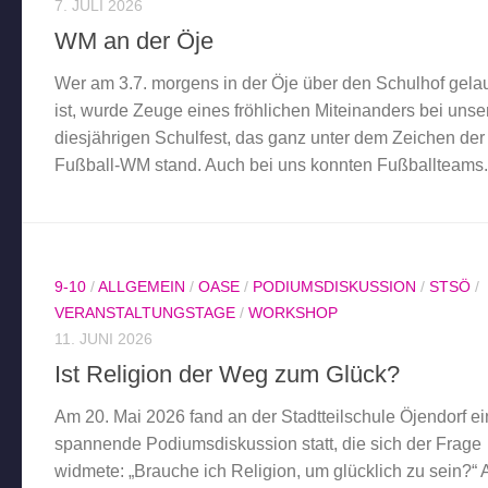
7. JULI 2026
WM an der Öje
Wer am 3.7. morgens in der Öje über den Schulhof gela
ist, wurde Zeuge eines fröhlichen Miteinanders bei uns
diesjährigen Schulfest, das ganz unter dem Zeichen der
Fußball-WM stand. Auch bei uns konnten Fußballteams.
9-10
/
ALLGEMEIN
/
OASE
/
PODIUMSDISKUSSION
/
STSÖ
/
VERANSTALTUNGSTAGE
/
WORKSHOP
11. JUNI 2026
Ist Religion der Weg zum Glück?
Am 20. Mai 2026 fand an der Stadtteilschule Öjendorf e
spannende Podiumsdiskussion statt, die sich der Frage
widmete: „Brauche ich Religion, um glücklich zu sein?“ 