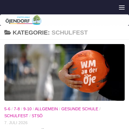
Zum Inhalt springen
KATEGORIE:
SCHULFEST
5-6
/
7-8
/
9-10
/
ALLGEMEIN
/
GESUNDE SCHULE
/
SCHULFEST
/
STSÖ
7. JULI 2026