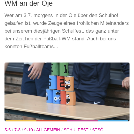
WM an der Öje
Wer am 3.7. morgens in der Öje über den Schulhof
gelaufen ist, wurde Zeuge eines fröhlichen Miteinanders
bei unserem diesjährigen Schulfest, das ganz unter
dem Zeichen der Fußball-WM stand. Auch bei uns
konnten Fußballteams...
5-6
/
7-8
/
9-10
/
ALLGEMEIN
/
SCHULFEST
/
STSÖ