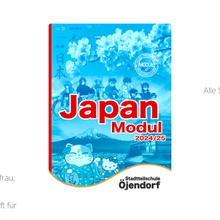
Alle
frau;
t für