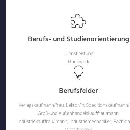
Berufs- und Studienorientierung
Dienstleistung
Handwerk
Berufsfelder
Verlagskaufmann/frau; Lektor/in; Speditionskaufmann/
Groß-und Außenhandelskauﬀrau/mann;
Industriekauﬀrau/ mann; Industriemechaniker; Fachkraf
Metalltechnik;