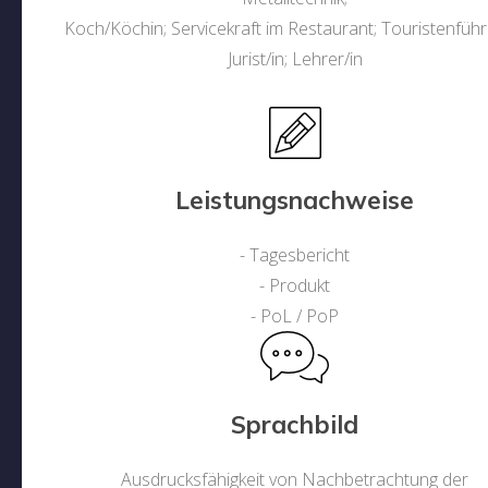
Koch/Köchin; Servicekraft im Restaurant; Touristenführe
Jurist/in; Lehrer/in
Leistungsnachweise
- Tagesbericht
- Produkt
- PoL / PoP
Sprachbild
Ausdrucksfähigkeit von Nachbetrachtung der