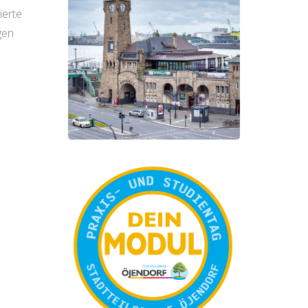
ierte
gen