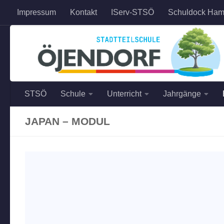
Impressum
Kontakt
IServ-STSÖ
Schuldock Ham
Zum Inhalt springen
STSÖ
Schule
Unterricht
Jahrgänge
JAPAN – MODUL