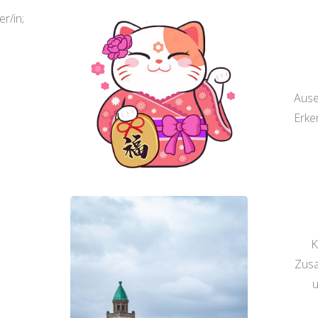
r/in;
Ause
Erke
K
Zusa
u