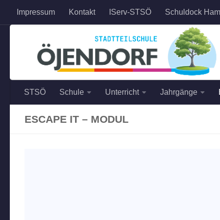
Impressum
Kontakt
IServ-STSÖ
Schuldock Ham
Zum Inhalt springen
STSÖ
Schule
Unterricht
Jahrgänge
ESCAPE IT – MODUL