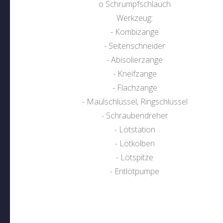
o Schrumpfschlauch
Werkzeug:
- Kombizange
- Seitenschneider
- Abisolierzange
- Kneifzange
- Flachzange
- Maulschlüssel, Ringschlüssel
- Schraubendreher
- Lötstation
- Lötkolben
- Lötspitze
- Entlötpumpe