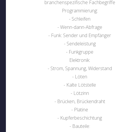
branchenspezifische Fachbegriffe
Programmierung:
- Schleifen
- Wenn-dann-Abfrage
- Funk: Sender und Empfänger
- Sendeleistung
- Funkgruppe
Elektronik:
- Strom, Spannung, Widerstand
- Löten
- Kalte Lötstelle
- Lötzinn
- Brücken, Brückendraht
- Platine
- Kupferbeschichtung
- Bauteile: