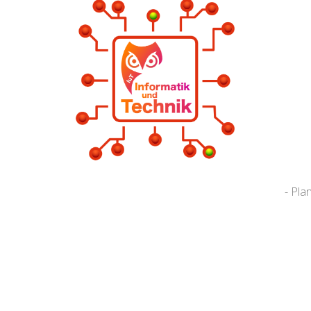
- Pla