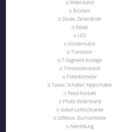
o Widerstand
o Brücken
o Diode, Zenerdiode
o Relais
o LED
o Kondensator
o Transistor
o 7-Segment-Anzeige
o Trimmwiderstand
o Potentiometer
o Taster, Schalter, Kippschalter
o Reed-Kontakt
o Photo-Widerstand
o Gabel-Lichtschranke
o Stiftleise, Buchsenleiste
o Aderleitung