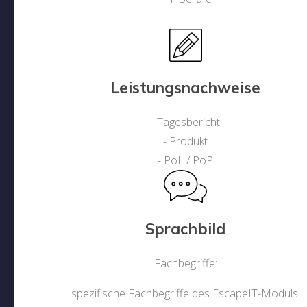
Leistungsnachweise
- Tagesbericht
- Produkt
- PoL / PoP
Sprachbild
Fachbegriffe:
spezifische Fachbegriffe des EscapeIT-Moduls: