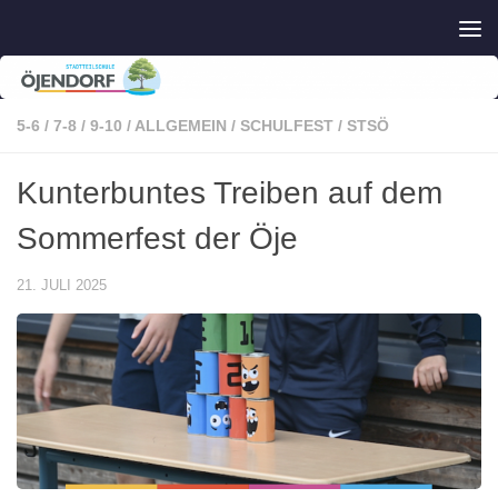
Zum Inhalt springen
5-6
/
7-8
/
9-10
/
ALLGEMEIN
/
SCHULFEST
/
STSÖ
Kunterbuntes Treiben auf dem
Sommerfest der Öje
21. JULI 2025