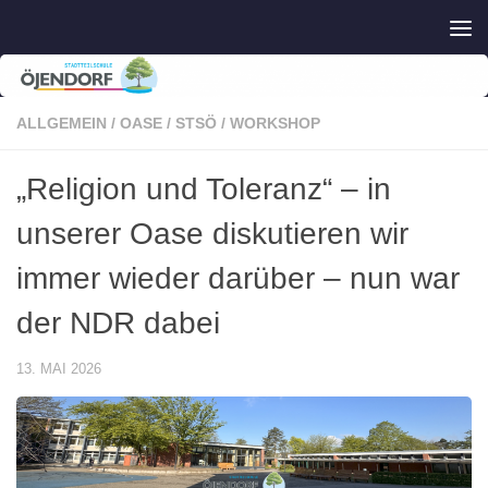
Zum Inhalt springen
ALLGEMEIN
/
OASE
/
STSÖ
/
WORKSHOP
„Religion und Toleranz“ – in
unserer Oase diskutieren wir
immer wieder darüber – nun war
der NDR dabei
13. MAI 2026