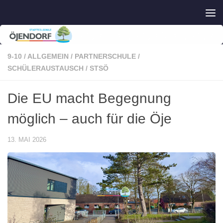
Zum Inhalt springen
9-10
/
ALLGEMEIN
/
PARTNERSCHULE
/
SCHÜLERAUSTAUSCH
/
STSÖ
Die EU macht Begegnung
möglich – auch für die Öje
13. MAI 2026