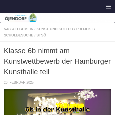
Zum Inhalt springen
5-6
/
ALLGEMEIN
/
KUNST UND KULTUR
/
PROJEKT
/
SCHULBESUCHE
/
STSÖ
Klasse 6b nimmt am
Kunstwettbewerb der Hamburger
Kunsthalle teil
20. FEBRUAR 2025