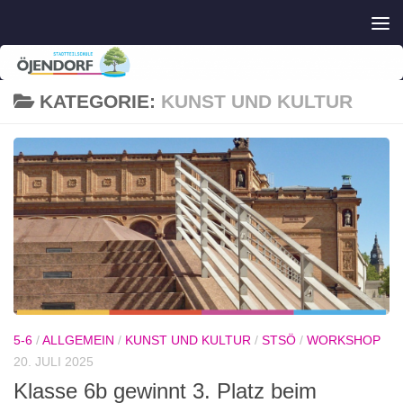
Zum Inhalt springen
KATEGORIE:
KUNST UND KULTUR
5-6
/
ALLGEMEIN
/
KUNST UND KULTUR
/
STSÖ
/
WORKSHOP
20. JULI 2025
Klasse 6b gewinnt 3. Platz beim