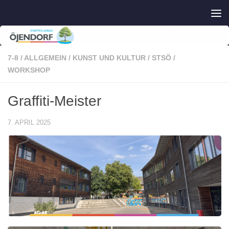
Zum Inhalt springen
7-8
/
ALLGEMEIN
/
KUNST UND KULTUR
/
STSÖ
/
WORKSHOP
Graffiti-Meister
7. APRIL 2025