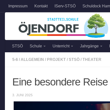
Impressum
Kontakt
IServ-STSÖ
Schuldock Ham
Zum Inhalt springen
STSÖ
Schule
Unterricht
Jahrgänge
5-6
/
ALLGEMEIN
/
PROJEKT
/
STSÖ
/
THEATER
Eine besondere Reise
3. JUNI 2025