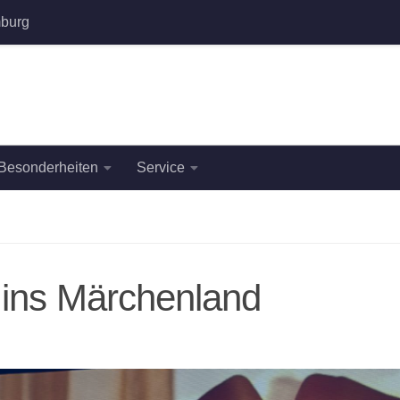
burg
Besonderheiten
Service
 ins Märchenland