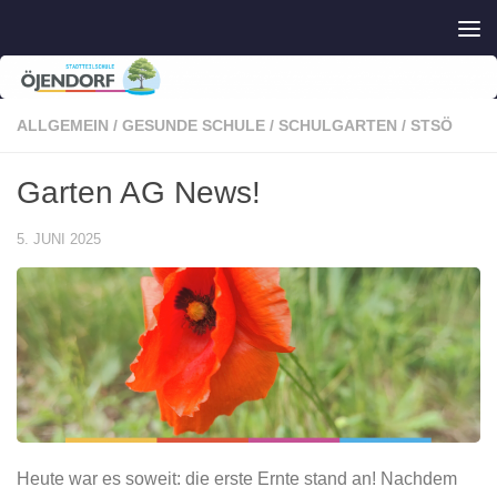
Zum Inhalt springen
ALLGEMEIN
/
GESUNDE SCHULE
/
SCHULGARTEN
/
STSÖ
Garten AG News!
5. JUNI 2025
Heute war es soweit: die erste Ernte stand an! Nachdem