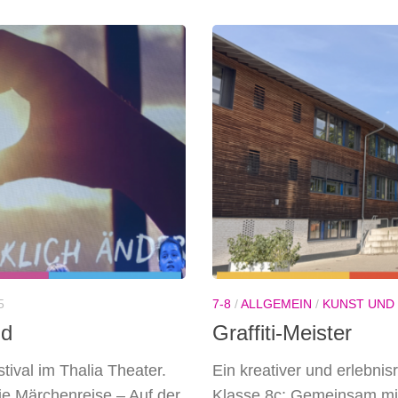
5
7-8
/
ALLGEMEIN
/
KUNST UND
nd
Graffiti-Meister
tival im Thalia Theater.
Ein kreativer und erlebnis
Die Märchenreise – Auf der
Klasse 8c: Gemeinsam mit