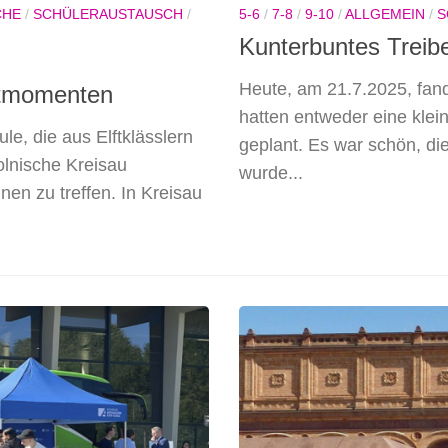
CHE
/
SCHÜLERAUSTAUSCH
/
5-6
/
7-8
/
9-10
/
ALLGEMEIN
/
S
Kunterbuntes Treib
Heute, am 21.7.2025, fand
utmomenten
hatten entweder eine klei
le, die aus Elftklässlern
geplant. Es war schön, d
olnische Kreisau
wurde...
en zu treffen. In Kreisau