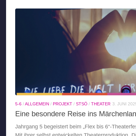
5-6
/
ALLGEMEIN
/
PROJEKT
/
STSÖ
/
THEATER
3. JUNI 202
Eine besondere Reise ins Märchenla
Jahrgang 5 begeistert beim „Flex bis 6“-Theaterfes
Mit ihrer selbst entwickelten Theaterproduktion „