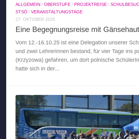
ALLGEMEIN
/
OBERSTUFE
/
PROJEKTREISE
/
SCHULBESU
STSÖ
/
VERANSTALTUNGSTAGE
27. OKTOBER 2025
Eine Begegnungsreise mit Gänseha
Vom 12.-16.10.25 ist eine Delegation unserer Schu
und zwei Lehrerinnen bestand, für vier Tage ins p
(Krzyzowa) gefahren, um dort polnische SchülerInn
hatte sich in der...