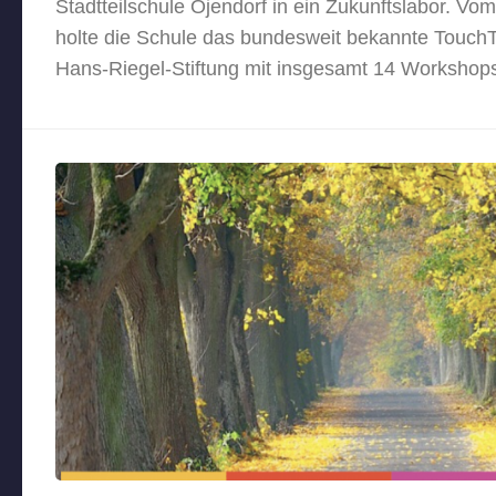
Stadtteilschule Öjendorf in ein Zukunftslabor. Vo
holte die Schule das bundesweit bekannte Touch
Hans-Riegel-Stiftung mit insgesamt 14 Workshops