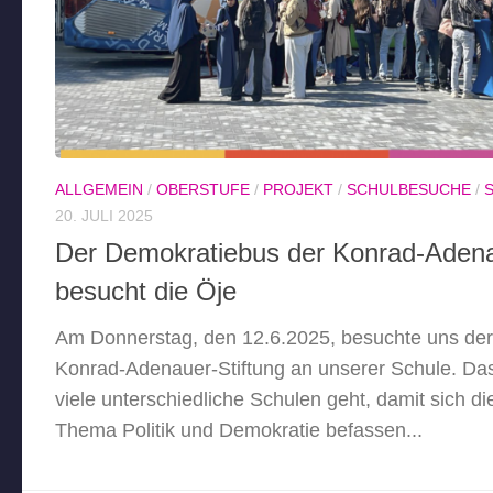
ALLGEMEIN
/
OBERSTUFE
/
PROJEKT
/
SCHULBESUCHE
/
20. JULI 2025
Der Demokratiebus der Konrad-Adena
besucht die Öje
Am Donnerstag, den 12.6.2025, besuchte uns de
Konrad-Adenauer-Stiftung an unserer Schule. Das i
viele unterschiedliche Schulen geht, damit sich d
Thema Politik und Demokratie befassen...