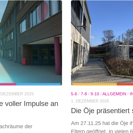
. DEZEMBER 2025
5-6
/
7-8
/
9-10
/
ALLGEMEIN
/
I
1. DEZEMBER 2025
 voller Impulse an
Die Öje präsentiert 
Am 27.11.25 hat die Öje ihr
Fachräume der
Eltern geöffnet. In viele