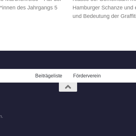
*innen des Jahrgangs 5
Hamburger Schanze und er
und Bedeutung der Graffiti
Beiträgeliste
Förderverein
n.