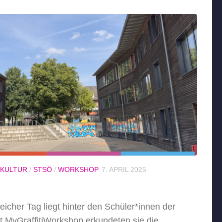
 KULTUR
/
STSÖ
/
WORKSHOP
7. APRIL 2025
reicher Tag liegt hinter den Schüler*innen der
 MyGraffitiWorkshop erkundeten sie die