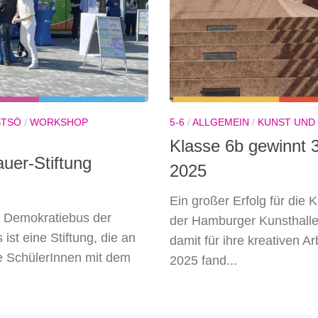
STSÖ
/
WORKSHOP
5-6
/
ALLGEMEIN
/
KUNST UND
Klasse 6b gewinnt 
uer-Stiftung
2025
Ein großer Erfolg für die
r Demokratiebus der
der Hamburger Kunsthalle 
st eine Stiftung, die an
damit für ihre kreativen A
ie SchülerInnen mit dem
2025 fand...