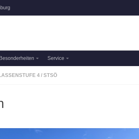
burg
Besonderheiten
Service
LASSENSTUFE 4
/
STSÖ
h