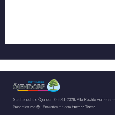
Stadtteilschule Öjendorf © 2011-2026. Alle Rechte vorbehalte
Präsentiert von
- Entworfen mit dem
Hueman-Theme