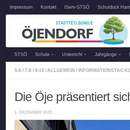
Impressum
Kontakt
IServ-STSÖ
Schuldock Ham
Zum Inhalt springen
STSÖ
Schule
Unterricht
Jahrgänge
5-6
/
7-8
/
9-10
/
ALLGEMEIN
/
INFORMATIONSTAG K
Die Öje präsentiert sic
1. DEZEMBER 2025