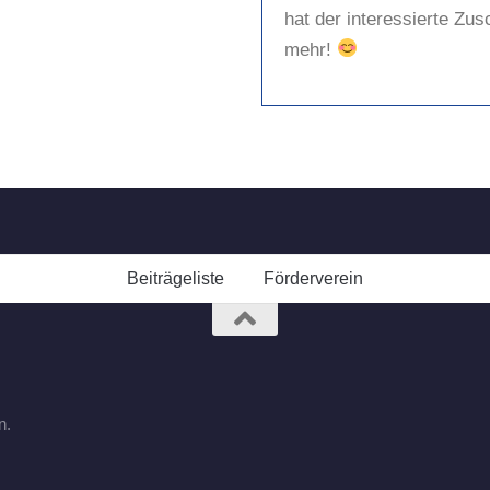
hat der interessierte Zus
mehr!
Beiträgeliste
Förderverein
n.