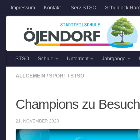
Impressum
Kontakt
IServ-STSÖ
Schuldock Ham
Zum Inhalt springen
STSÖ
Schule
Unterricht
Jahrgänge
ALLGEMEIN
/
SPORT
/
STSÖ
Champions zu Besuch
21. NOVEMBER 2023