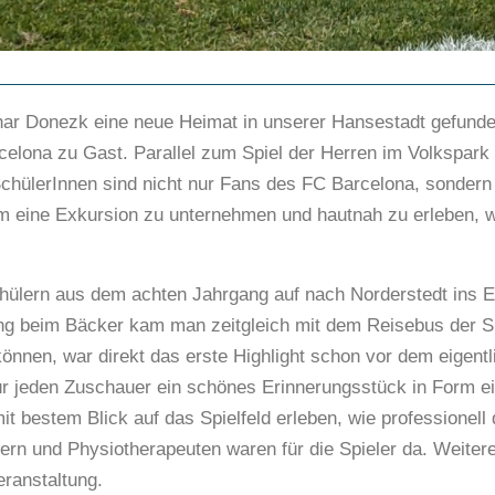
ar Donezk eine neue Heimat in unserer Hansestadt gefunde
elona zu Gast. Parallel zum Spiel der Herren im Volkspark 
SchülerInnen sind nicht nur Fans des FC Barcelona, sondern 
 um eine Exkursion zu unternehmen und hautnah zu erleben,
chülern aus dem achten Jahrgang auf nach Norderstedt in
ung beim Bäcker kam man zeitgleich mit dem Reisebus der Spa
önnen, war direkt das erste Highlight schon vor dem eigent
für jeden Zuschauer ein schönes Erinnerungsstück in Form ei
 mit bestem Blick auf das Spielfeld erleben, wie professione
reuern und Physiotherapeuten waren für die Spieler da. Wei
ranstaltung.