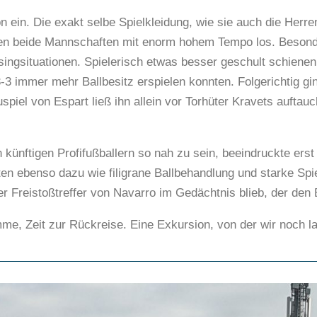
ion ein. Die exakt selbe Spielkleidung, wie sie auch die He
egten beide Mannschaften mit enorm hohem Tempo los. Besond
ssingsituationen. Spielerisch etwas besser geschult schiene
3-3 immer mehr Ballbesitz erspielen konnten. Folgerichtig g
spiel von Espart ließ ihn allein vor Torhüter Kravets auftauc
 künftigen Profifußballern so nah zu sein, beeindruckte erst 
en ebenso dazu wie filigrane Ballbehandlung und starke Spie
 Freistoßtreffer von Navarro im Gedächtnis blieb, der den B
me, Zeit zur Rückreise. Eine Exkursion, von der wir noch la