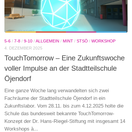
5-6
/
7-8
/
9-10
/
ALLGEMEIN
/
MINT
/
STSÖ
/
WORKSHOP
4. DEZEMBER 2025
TouchTomorrow – Eine Zukunftswoche
voller Impulse an der Stadtteilschule
Öjendorf
Eine ganze Woche lang verwandelten sich zwei
Fachräume der Stadtteilschule Öjendorf in ein
Zukunftslabor. Vom 28.11. bis zum 4.12.2025 holte die
Schule das bundesweit bekannte TouchTomorrow-
Konzept der Dr. Hans-Riegel-Stiftung mit insgesamt 14
Workshops à...