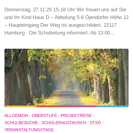
Donnerstag, 27.11.25 15-18 Uhr Wir freuen uns auf Sie
und Ihr Kind Haus D – Abteilung 5-6 Öjendorfer Höhe 12
– Haupteingang Der Weg ist ausgeschildert. 22117
Hamburg Die Schulleitung informiert: Ab 13.00...
ALLGEMEIN
/
OBERSTUFE
/
PROJEKTREISE
/
SCHULBESUCHE
/
SCHÜLERAUSTAUSCH
/
STSÖ
/
VERANSTALTUNGSTAGE