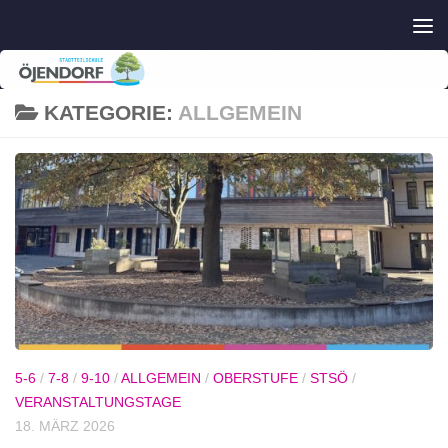
Zum Inhalt springen
KATEGORIE:
ALLGEMEIN
5-6
/
7-8
/
9-10
/
ALLGEMEIN
/
OBERSTUFE
/
STSÖ
/
VERANSTALTUNGSTAGE
18. MÄRZ 2026