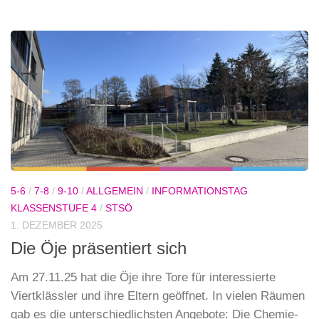
5-6
/
7-8
/
9-10
/
ALLGEMEIN
/
INFORMATIONSTAG
KLASSENSTUFE 4
/
STSÖ
1. DEZEMBER 2025
Die Öje präsentiert sich
Am 27.11.25 hat die Öje ihre Tore für interessierte
Viertklässler und ihre Eltern geöffnet. In vielen Räumen
gab es die unterschiedlichsten Angebote: Die Chemie-