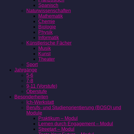
Spanisch
Naturwissenschaften
Mathematik
Chemie
Biologie
Physik
Informatik
Künstlerische Fächer
Musik
Kunst
Theater
Sport
Jahrgänge
5-6
7-8
9-11 (Vorstufe)
Oberstufe
Besonderheiten
Ich-Werkstatt
Berufs- und Studienorientierung (BOSO) und
Module
Praktikum – Modul
Lernen durch Engagement – Modul
Streetart – Modul