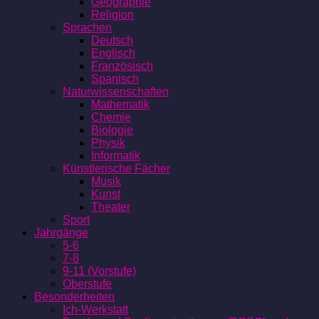
Geographie
Religion
Sprachen
Deutsch
Englisch
Französisch
Spanisch
Naturwissenschaften
Mathematik
Chemie
Biologie
Physik
Informatik
Künstlerische Fächer
Musik
Kunst
Theater
Sport
Jahrgänge
5-6
7-8
9-11 (Vorstufe)
Oberstufe
Besonderheiten
Ich-Werkstatt