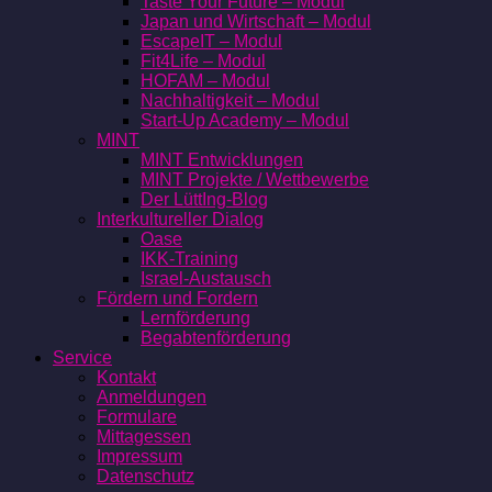
Taste Your Future – Modul
Japan und Wirtschaft – Modul
EscapeIT – Modul
Fit4Life – Modul
HOFAM – Modul
Nachhaltigkeit – Modul
Start-Up Academy – Modul
MINT
MINT Entwicklungen
MINT Projekte / Wettbewerbe
Der LüttIng-Blog
Interkultureller Dialog
Oase
IKK-Training
Israel-Austausch
Fördern und Fordern
Lernförderung
Begabtenförderung
Service
Kontakt
Anmeldungen
Formulare
Mittagessen
Impressum
Datenschutz