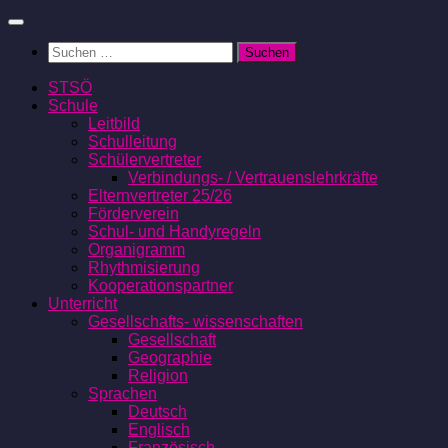
Zum
Inhalt
Suchen
springen
nach:
STSÖ
Schule
Leitbild
Schulleitung
Schülervertreter
Verbindungs- / Vertrauenslehrkräfte
Elternvertreter 25/26
Förderverein
Schul- und Handyregeln
Organigramm
Rhythmisierung
Kooperationspartner
Unterricht
Gesellschafts- wissenschaften
Gesellschaft
Geographie
Religion
Sprachen
Deutsch
Englisch
Französisch