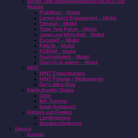
Berufs- und Studienorientierung (BOSO) und
Module
Praktikum – Modul
Lernen durch Engagement – Modul
Streetart – Modul
Taste Your Future – Modul
Japan und Wirtschaft – Modul
EscapeIT – Modul
Fit4Life – Modul
HOFAM – Modul
Nachhaltigkeit – Modul
Start-Up Academy – Modul
MINT
MINT Entwicklungen
MINT Projekte / Wettbewerbe
Der LüttIng-Blog
Interkultureller Dialog
Oase
IKK-Training
Israel-Austausch
Fördern und Fordern
Lernförderung
Begabtenförderung
Service
Kontakt