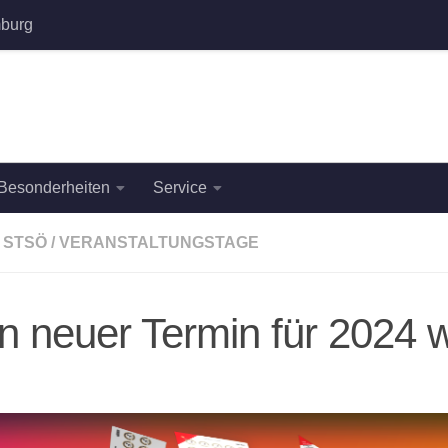
burg
Besonderheiten
Service
STSÖ
/
VERANSTALTUNGSTAGE
n neuer Termin für 2024 w