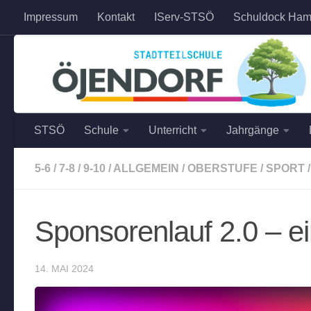
Impressum
Kontakt
IServ-STSÖ
Schuldock Ham
Zum Inhalt springen
STSÖ
Schule
Unterricht
Jahrgänge
5-6
/
7-8
/
9-10
/
ALLGEMEIN
/
OBERSTUFE
/
SPORT
/
Sponsorenlauf 2.0 – ei
14. MAI 2024