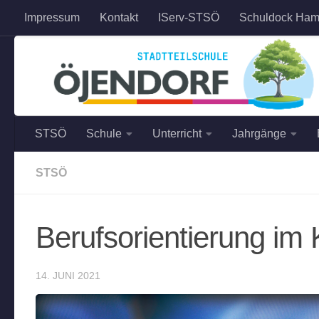
Impressum
Kontakt
IServ-STSÖ
Schuldock Ham
Zum Inhalt springen
STSÖ
Schule
Unterricht
Jahrgänge
STSÖ
Berufsorientierung im
14. JUNI 2021