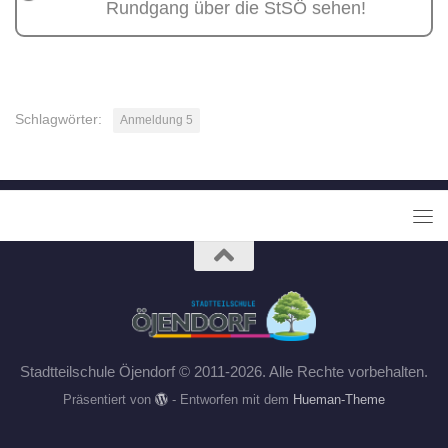
Rundgang über die StSÖ sehen!
Schlagwörter:
Anmeldung 5
Stadtteilschule Öjendorf © 2011-2026. Alle Rechte vorbehalten.
Präsentiert von
- Entworfen mit dem
Hueman-Theme