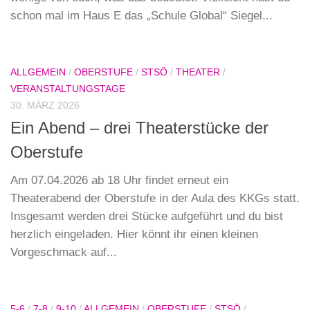
schon mal im Haus E das „Schule Global“ Siegel...
ALLGEMEIN
/
OBERSTUFE
/
STSÖ
/
THEATER
/
VERANSTALTUNGSTAGE
30. MÄRZ 2026
Ein Abend – drei Theaterstücke der
Oberstufe
Am 07.04.2026 ab 18 Uhr findet erneut ein
Theaterabend der Oberstufe in der Aula des KKGs statt.
Insgesamt werden drei Stücke aufgeführt und du bist
herzlich eingeladen. Hier könnt ihr einen kleinen
Vorgeschmack auf...
5-6
/
7-8
/
9-10
/
ALLGEMEIN
/
OBERSTUFE
/
STSÖ
/